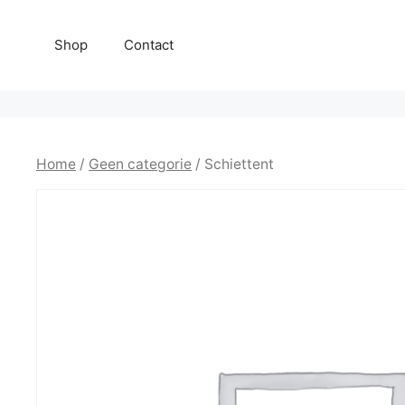
Ga
naar
Shop
Contact
de
inhoud
Home
/
Geen categorie
/ Schiettent